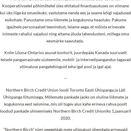
Kooperatiivsetel põhimõtetel üles ehitatud finantsasutuses on viimane
kui üks liige ka omanikuks; vastutame nende ees ja seame kõigi vajadused
esikohale. Panustame oma liikmete ja kogukonna heaoluks. Pakume
igaühele personaalset teenindust, leiame aega, et mõista erinevate
inimeste rahalisi vajadusi ning aitame jõuda lahendusteni, millega oma
eesmärke saavutada.
Kolm Lõuna-Ontarios asuvat kontorit, juurdepääs Kanada suuruselt
teisele pangamasinate süsteemile, mobiil- ja internetipangandus tagavad
võimaluse pangatehinguid teha igal pool ja igal ajal.
--
Northern Birch Credit Union loodi Toronto Eesti Ühispanga ja Läti
Ühispanga liitumisega. Mõlemate pankade jaoks on oluline liikmete ja
kogukonna eest seismine, mis oli tugev alus kahe erineva rahva poolt
loodud pankade ühinemiseks Northern Birch Credit Unioniks 1.jaanuaril
2020.
“Northern Birch” nimi peegeldab meie võimalust ühendada erinevaid