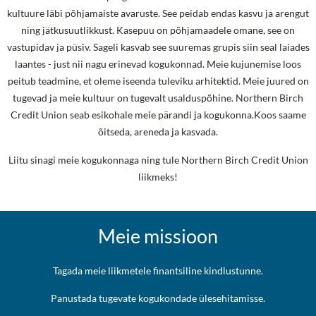
kultuure läbi põhjamaiste avaruste. See peidab endas kasvu ja arengut
ning jätkusuutlikkust. Kasepuu on põhjamaadele omane, see on
vastupidav ja püsiv. Sageli kasvab see suuremas grupis siin seal laiades
laantes - just nii nagu erinevad kogukonnad. Meie kujunemise loos
peitub teadmine, et oleme iseenda tuleviku arhitektid. Meie juured on
tugevad ja meie kultuur on tugevalt usalduspõhine. Northern Birch
Credit Union seab esikohale meie pärandi ja kogukonna.Koos saame
õitseda, areneda ja kasvada.
Liitu sinagi meie kogukonnaga ning tule Northern Birch Credit Union
liikmeks!
Meie missioon
Tagada meie liikmetele finantsiline kindlustunne.
Panustada tugevate kogukondade ülesehitamisse.