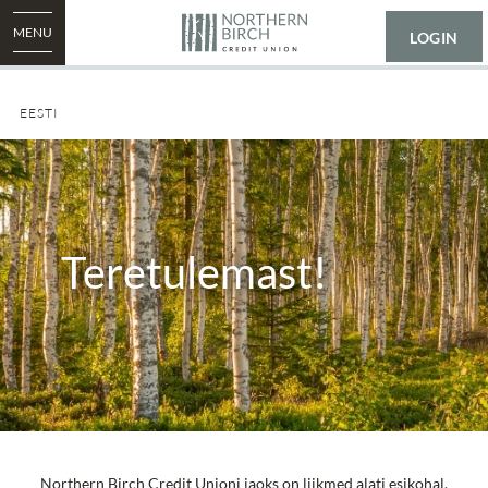
MENU
LOGIN
EESTI
Teretulemast!
Northern Birch Credit Unioni jaoks on liikmed alati esikohal.